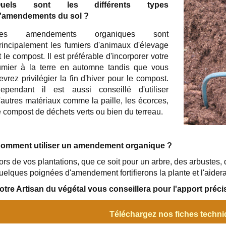
Quels sont les différents types
'amendements du sol ?
Les amendements organiques sont
rincipalement les fumiers d'animaux d'élevage
t le compost. Il est préférable d'incorporer votre
umier à la terre en automne tandis que vous
evrez privilégier la fin d'hiver pour le compost.
ependant il est aussi conseillé d'utiliser
'autres matériaux comme la paille, les écorces,
e compost de déchets verts ou bien du terreau.
omment utiliser un amendement organique ?
ors de vos plantations, que ce soit pour un arbre, des arbustes
uelques poignées d'amendement fortifierons la plante et l'aidera
otre Artisan du végétal vous conseillera pour l'apport pré
Téléchargez nos fiches techn