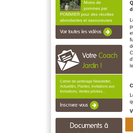
Moins de
pommes par
d
POMMIER pour des récoltes
abondantes et savoureuses
p
Voir toutes les vidéos
e
f
d
C
Votre
Coach
d
Jardin !
l
Cahier de jardinage Newsletter,
C
Actualités, Plantes, Invitations aux
formations, Ventes privées...
L
q
Inscrivez-vous
V
Documents à