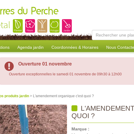
erres du Perche
tal
tions
Agenda jardin
Coordonnées & Horaires
Nous Contacte
Ouverture 01 novembre
Ouverture exceptionnelles le samedi 01 novembre de 09h30 à 12h00
os produits jardin
> L'amendement organique c'est quoi ?
L'AMENDEMENT
QUOI ?
Marque :