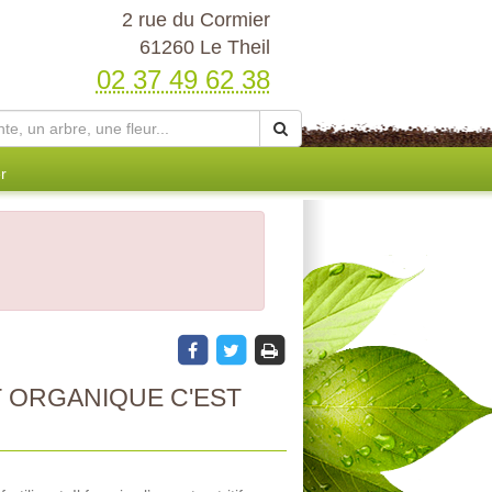
2 rue du Cormier
61260 Le Theil
02 37 49 62 38
r
 ORGANIQUE C'EST