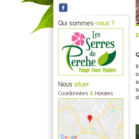
Qui sommes
-nous ?
D
Q
I
o
a
Nous
situer
s
Coordonnées
&
Horaires
d