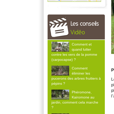
Les conseils
Vidéo
Comment et
quand lutter
contre les vers de la pomme
(carpocapse) ?
Comment
P
éliminer les
pucerons des arbres fruitiers à
L
pépins ?
p
p
Phéromone,
l
Kairomone au
jardin, comment cela marche
?