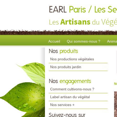
EARL
Paris / Les S
Artisans
Végé
Les
du
Accueil
Qui sommes-nous ?
Anima
Nos
produits
Nos productions végétales
Nos produits jardin
Nos
engagements
N
Comment cultivons-nous ?
Label artisan du végétal
Nos services +
Suivez-nous sur