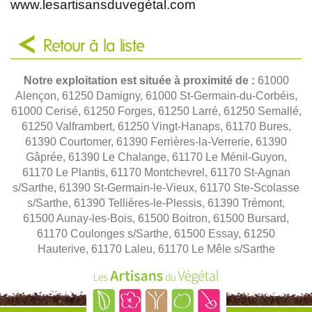
www.lesartisansduvegétal.com
Retour à la liste
Notre exploitation est située à proximité de :
61000
Alençon, 61250 Damigny, 61000 St-Germain-du-Corbéis,
61000 Cerisé, 61250 Forges, 61250 Larré, 61250 Semallé,
61250 Valframbert, 61250 Vingt-Hanaps, 61170 Bures,
61390 Courtomer, 61390 Ferrières-la-Verrerie, 61390
Gâprée, 61390 Le Chalange, 61170 Le Ménil-Guyon,
61170 Le Plantis, 61170 Montchevrel, 61170 St-Agnan
s/Sarthe, 61390 St-Germain-le-Vieux, 61170 Ste-Scolasse
s/Sarthe, 61390 Tellières-le-Plessis, 61390 Trémont,
61500 Aunay-les-Bois, 61500 Boitron, 61500 Bursard,
61170 Coulonges s/Sarthe, 61500 Essay, 61250
Hauterive, 61170 Laleu, 61170 Le Mêle s/Sarthe