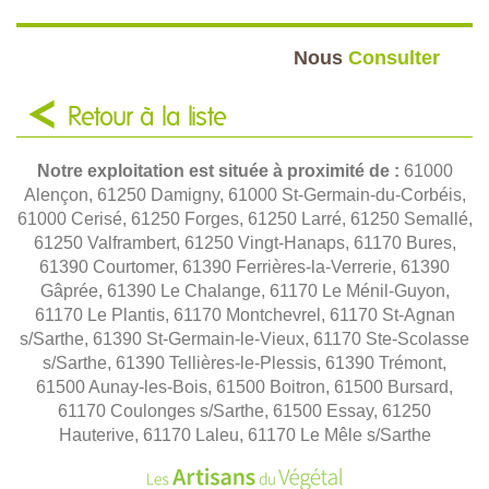
Nous
Consulter
Retour à la liste
Notre exploitation est située à proximité de :
61000
Alençon, 61250 Damigny, 61000 St-Germain-du-Corbéis,
61000 Cerisé, 61250 Forges, 61250 Larré, 61250 Semallé,
61250 Valframbert, 61250 Vingt-Hanaps, 61170 Bures,
61390 Courtomer, 61390 Ferrières-la-Verrerie, 61390
Gâprée, 61390 Le Chalange, 61170 Le Ménil-Guyon,
61170 Le Plantis, 61170 Montchevrel, 61170 St-Agnan
s/Sarthe, 61390 St-Germain-le-Vieux, 61170 Ste-Scolasse
s/Sarthe, 61390 Tellières-le-Plessis, 61390 Trémont,
61500 Aunay-les-Bois, 61500 Boitron, 61500 Bursard,
61170 Coulonges s/Sarthe, 61500 Essay, 61250
Hauterive, 61170 Laleu, 61170 Le Mêle s/Sarthe