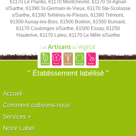
61170 Le Plantis, 61170 Montchevrel, 61170 St-Agnan
s/Sarthe, 61390 St-Germain-le-Vieux, 61170 Ste-Scolasse
s/Sarthe, 61390 Tellières-le-Plessis, 61390 Trémont,
61500 Aunay-les-Bois, 61500 Boitron, 61500 Bursard,
61170 Coulonges s/Sarthe, 61500 Essay, 61250
Hauterive, 61170 Laleu, 61170 Le Mêle s/Sarthe
" Établissement labélisé "
Accueil
Comment cultivons-nous
Services +
Notre Label