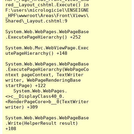
red__Layout_cshtml.Execute() in 
F:\users\micrologiciel\ENSEIGNE
_HPF\wwwroot\Areas\Front\Views\
Shared\_Layout.cshtml:9

System.Web.WebPages.WebPageBase
.ExecutePageHierarchy() +252

System.Web.Mvc.WebViewPage.Exec
utePageHierarchy() +148

System.Web.WebPages.WebPageBase
.ExecutePageHierarchy(WebPageCo
ntext pageContext, TextWriter 
writer, WebPageRenderingBase 
startPage) +122

   System.Web.WebPages.
<>c__DisplayClass40_0.
<RenderPageCore>b__0(TextWriter 
writer) +309

System.Web.WebPages.WebPageBase
.Write(HelperResult result) 
+108
