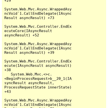
+29

System.Web.Mvc.Async.WrappedAsy
ncVoid`1.CallEndDelegate(IAsync
Result asyncResult) +73

System.Web.Mvc.Controller.EndEx
ecuteCore(IAsyncResult 
asyncResult) +52

System.Web.Mvc.Async.WrappedAsy
ncVoid`1.CallEndDelegate(IAsync
Result asyncResult) +39

System.Web.Mvc.Controller.EndEx
ecute(IAsyncResult asyncResult) 
+38

   System.Web.Mvc.<>c.
<BeginProcessRequest>b__20_1(IA
syncResult asyncResult, 
ProcessRequestState innerState) 
+43

System.Web.Mvc.Async.WrappedAsy
ncVoid`1.CallEndDelegate(IAsync