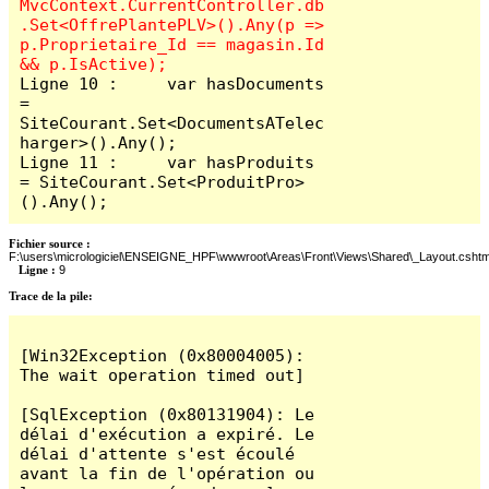
MvcContext.CurrentController.db
.Set<OffrePlantePLV>().Any(p => 
p.Proprietaire_Id == magasin.Id 
Ligne 10 :     var hasDocuments 
= 
SiteCourant.Set<DocumentsATelec
harger>().Any();

Ligne 11 :     var hasProduits 
= SiteCourant.Set<ProduitPro>
().Any();
Fichier source :
F:\users\micrologiciel\ENSEIGNE_HPF\wwwroot\Areas\Front\Views\Shared\_Layout.cshtm
Ligne :
9
Trace de la pile:
[Win32Exception (0x80004005): 
The wait operation timed out]

[SqlException (0x80131904): Le 
délai d'exécution a expiré. Le 
délai d'attente s'est écoulé 
avant la fin de l'opération ou 