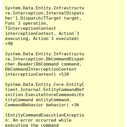
System.Data.Entity.Infrastructu
re.Interception.InternalDispatc
her`1.Dispatch(TTarget target, 
Func`3 operation, 
TInterceptionContext 
interceptionContext, Action`3 
executing, Action`3 executed) 
+98

System.Data.Entity.Infrastructu
re.Interception.DbCommandDispat
cher.Reader(DbCommand command, 
DbCommandInterceptionContext 
interceptionContext) +510

System.Data.Entity.Core.EntityC
lient.Internal.EntityCommandDef
inition.ExecuteStoreCommands(En
tityCommand entityCommand, 
CommandBehavior behavior) +36

[EntityCommandExecutionExceptio
n: An error occurred while 
executing the command 