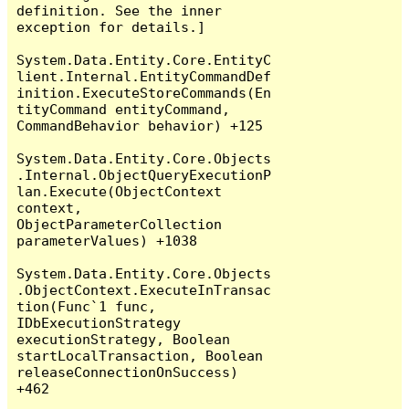
definition. See the inner 
exception for details.]

System.Data.Entity.Core.EntityC
lient.Internal.EntityCommandDef
inition.ExecuteStoreCommands(En
tityCommand entityCommand, 
CommandBehavior behavior) +125

System.Data.Entity.Core.Objects
.Internal.ObjectQueryExecutionP
lan.Execute(ObjectContext 
context, 
ObjectParameterCollection 
parameterValues) +1038

System.Data.Entity.Core.Objects
.ObjectContext.ExecuteInTransac
tion(Func`1 func, 
IDbExecutionStrategy 
executionStrategy, Boolean 
startLocalTransaction, Boolean 
releaseConnectionOnSuccess) 
+462
