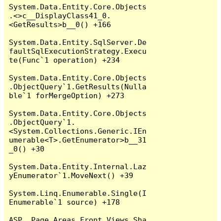
System.Data.Entity.Core.Objects
.<>c__DisplayClass41_0.
<GetResults>b__0() +166

System.Data.Entity.SqlServer.De
faultSqlExecutionStrategy.Execu
te(Func`1 operation) +234

System.Data.Entity.Core.Objects
.ObjectQuery`1.GetResults(Nulla
ble`1 forMergeOption) +273

System.Data.Entity.Core.Objects
.ObjectQuery`1.
<System.Collections.Generic.IEn
umerable<T>.GetEnumerator>b__31
_0() +30

System.Data.Entity.Internal.Laz
yEnumerator`1.MoveNext() +39

System.Linq.Enumerable.Single(I
Enumerable`1 source) +178

ASP._Page_Areas_Front_Views_Sha