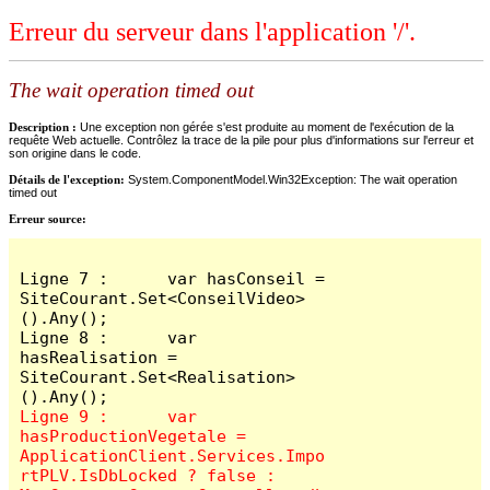
Erreur du serveur dans l'application '/'.
The wait operation timed out
Description :
Une exception non gérée s'est produite au moment de l'exécution de la
requête Web actuelle. Contrôlez la trace de la pile pour plus d'informations sur l'erreur et
son origine dans le code.
Détails de l'exception:
System.ComponentModel.Win32Exception: The wait operation
timed out
Erreur source:
Ligne 7 :      var hasConseil = 
SiteCourant.Set<ConseilVideo>
().Any();

Ligne 8 :      var 
hasRealisation = 
SiteCourant.Set<Realisation>
Ligne 9 :      var 
hasProductionVegetale = 
ApplicationClient.Services.Impo
rtPLV.IsDbLocked ? false : 