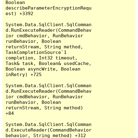
Boolean 
describeParameterEncryptionRequ
est) +3392

System.Data.SqlClient.SqlComman
d.RunExecuteReader(CommandBehav
ior cmdBehavior, RunBehavior 
runBehavior, Boolean 
returnStream, String method, 
TaskCompletionSource`1 
completion, Int32 timeout, 
Task& task, Boolean& usedCache, 
Boolean asyncWrite, Boolean 
inRetry) +725

System.Data.SqlClient.SqlComman
d.RunExecuteReader(CommandBehav
ior cmdBehavior, RunBehavior 
runBehavior, Boolean 
returnStream, String method) 
+84

System.Data.SqlClient.SqlComman
d.ExecuteReader(CommandBehavior 
behavior, String method) +312
