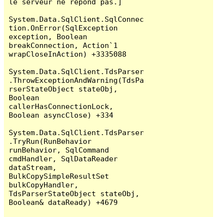
le serveur ne répond pas.]

System.Data.SqlClient.SqlConnec
tion.OnError(SqlException 
exception, Boolean 
breakConnection, Action`1 
wrapCloseInAction) +3335088

System.Data.SqlClient.TdsParser
.ThrowExceptionAndWarning(TdsPa
rserStateObject stateObj, 
Boolean 
callerHasConnectionLock, 
Boolean asyncClose) +334

System.Data.SqlClient.TdsParser
.TryRun(RunBehavior 
runBehavior, SqlCommand 
cmdHandler, SqlDataReader 
dataStream, 
BulkCopySimpleResultSet 
bulkCopyHandler, 
TdsParserStateObject stateObj, 
Boolean& dataReady) +4679
