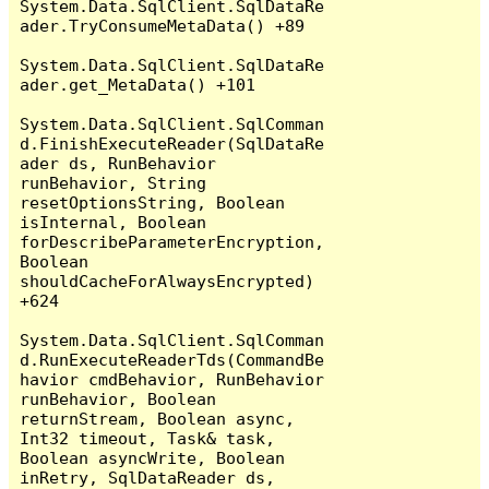
System.Data.SqlClient.SqlDataRe
ader.TryConsumeMetaData() +89

System.Data.SqlClient.SqlDataRe
ader.get_MetaData() +101

System.Data.SqlClient.SqlComman
d.FinishExecuteReader(SqlDataRe
ader ds, RunBehavior 
runBehavior, String 
resetOptionsString, Boolean 
isInternal, Boolean 
forDescribeParameterEncryption, 
Boolean 
shouldCacheForAlwaysEncrypted) 
+624

System.Data.SqlClient.SqlComman
d.RunExecuteReaderTds(CommandBe
havior cmdBehavior, RunBehavior 
runBehavior, Boolean 
returnStream, Boolean async, 
Int32 timeout, Task& task, 
Boolean asyncWrite, Boolean 
inRetry, SqlDataReader ds, 