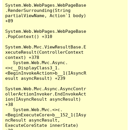
System.Web.WebPages.WebPageBase
.RenderSurrounding(String 
partialViewName, Action`1 body) 
+89

System.Web.WebPages.WebPageBase
.PopContext() +310

System.Web.Mvc.ViewResultBase.E
xecuteResult(ControllerContext 
context) +378

   System.Web.Mvc.Async.
<>c__DisplayClass3_1.
<BeginInvokeAction>b__1(IAsyncR
esult asyncResult) +239

System.Web.Mvc.Async.AsyncContr
ollerActionInvoker.EndInvokeAct
ion(IAsyncResult asyncResult) 
+38

   System.Web.Mvc.<>c.
<BeginExecuteCore>b__152_1(IAsy
ncResult asyncResult, 
ExecuteCoreState innerState) 