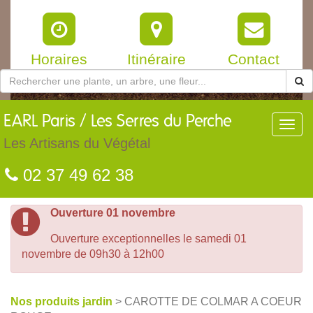
Horaires
Itinéraire
Contact
EARL
Paris / Les Serres du Perche
Toggl
navig
Les Artisans du Végétal
02 37 49 62 38
Ouverture 01 novembre
Ouverture exceptionnelles le samedi 01
novembre de 09h30 à 12h00
Nos produits jardin
> CAROTTE DE COLMAR A COEUR