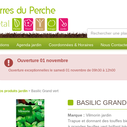
erres du Perche
tal
tions
Agenda jardin
Coordonnées & Horaires
Nous Contacte
Ouverture 01 novembre
Ouverture exceptionnelles le samedi 01 novembre de 09h30 à 12h00
os produits jardin
> Basilic Grand vert
BASILIC GRAND
Marque :
Vilmorin jardin
Trapue et donnant des touffes bi
à grandes feuilles vert brillant t