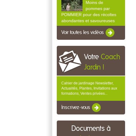
Moins de
pommes par
POMMIER pour des récoltes
abondantes et savoureuses
Voir toutes les vidéos
Votre
Coach
Jardin !
Cahier de jardinage Newsletter,
Actualités, Plantes, Invitations aux
formations, Ventes privées...
Inscrivez-vous
Documents à