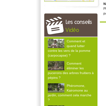
N
P
p
Les conseils
Vidéo
Comment et
quand lutter
contre les vers de la pomme
(carpocapse) ?
Comment
éliminer les
pucerons des arbres fruitiers à
pépins ?
Phéromone,
Kairomone au
jardin, comment cela marche
?