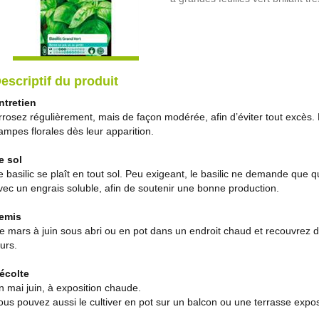
escriptif du produit
ntretien
rrosez régulièrement, mais de façon modérée, afin d’éviter tout excès. 
ampes florales dès leur apparition.
e sol
e basilic se plaît en tout sol. Peu exigeant, le basilic ne demande que
vec un engrais soluble, afin de soutenir une bonne production.
emis
e mars à juin sous abri ou en pot dans un endroit chaud et recouvrez d
ours.
écolte
n mai juin, à exposition chaude.
ous pouvez aussi le cultiver en pot sur un balcon ou une terrasse expos