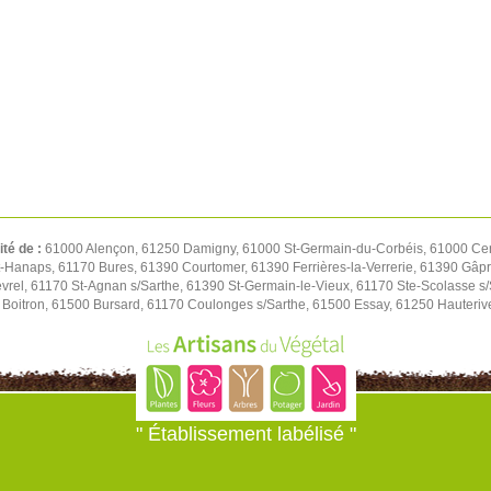
ité de :
61000 Alençon, 61250 Damigny, 61000 St-Germain-du-Corbéis, 61000 Cer
t-Hanaps, 61170 Bures, 61390 Courtomer, 61390 Ferrières-la-Verrerie, 61390 Gâp
rel, 61170 St-Agnan s/Sarthe, 61390 St-Germain-le-Vieux, 61170 Ste-Scolasse s/S
Boitron, 61500 Bursard, 61170 Coulonges s/Sarthe, 61500 Essay, 61250 Hauteriv
" Établissement labélisé "