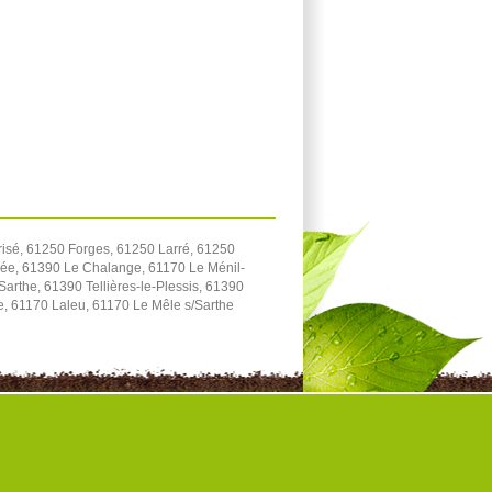
isé, 61250 Forges, 61250 Larré, 61250
rée, 61390 Le Chalange, 61170 Le Ménil-
arthe, 61390 Tellières-le-Plessis, 61390
e, 61170 Laleu, 61170 Le Mêle s/Sarthe