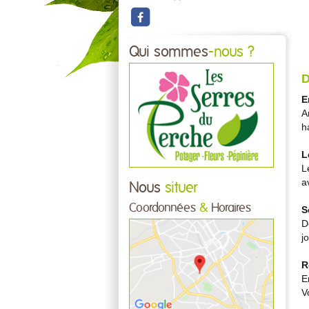
Qui sommes
-nous ?
D
E
A
h
L
L
a
Nous
situer
Coordonnées
&
Horaires
S
D
j
R
E
V