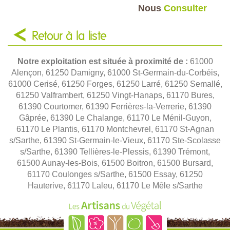
Nous
Consulter
Retour à la liste
Notre exploitation est située à proximité de :
61000
Alençon, 61250 Damigny, 61000 St-Germain-du-Corbéis,
61000 Cerisé, 61250 Forges, 61250 Larré, 61250 Semallé,
61250 Valframbert, 61250 Vingt-Hanaps, 61170 Bures,
61390 Courtomer, 61390 Ferrières-la-Verrerie, 61390
Gâprée, 61390 Le Chalange, 61170 Le Ménil-Guyon,
61170 Le Plantis, 61170 Montchevrel, 61170 St-Agnan
s/Sarthe, 61390 St-Germain-le-Vieux, 61170 Ste-Scolasse
s/Sarthe, 61390 Tellières-le-Plessis, 61390 Trémont,
61500 Aunay-les-Bois, 61500 Boitron, 61500 Bursard,
61170 Coulonges s/Sarthe, 61500 Essay, 61250
Hauterive, 61170 Laleu, 61170 Le Mêle s/Sarthe