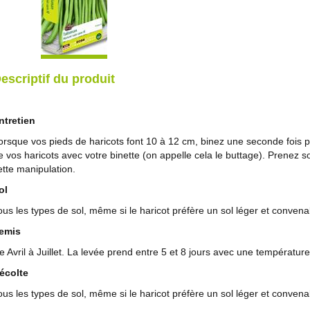
escriptif du produit
ntretien
orsque vos pieds de haricots font 10 à 12 cm, binez une seconde fois 
e vos haricots avec votre binette (on appelle cela le buttage). Prenez s
ette manipulation.
ol
ous les types de sol, même si le haricot préfère un sol léger et conven
emis
e Avril à Juillet. La levée prend entre 5 et 8 jours avec une températu
écolte
ous les types de sol, même si le haricot préfère un sol léger et conven