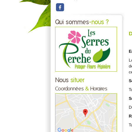
Qui sommes
-nous ?
D
E
L
d
c
Nous
situer
S
Coordonnées
&
Horaires
T
S
D
R
T