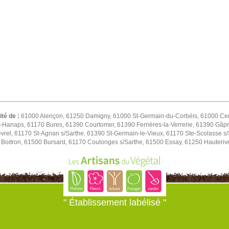
ité de :
61000 Alençon, 61250 Damigny, 61000 St-Germain-du-Corbéis, 61000 Cer
t-Hanaps, 61170 Bures, 61390 Courtomer, 61390 Ferrières-la-Verrerie, 61390 Gâp
rel, 61170 St-Agnan s/Sarthe, 61390 St-Germain-le-Vieux, 61170 Ste-Scolasse s/S
Boitron, 61500 Bursard, 61170 Coulonges s/Sarthe, 61500 Essay, 61250 Hauteriv
" Établissement labélisé "