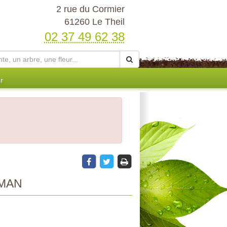
2 rue du Cormier
61260 Le Theil
02 37 49 62 38
r
SMAN