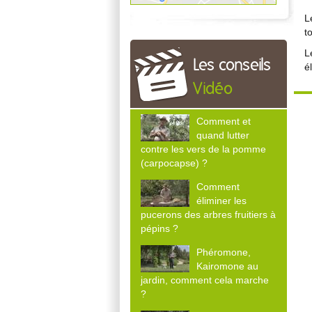
L
t
L
Les conseils
é
Vidéo
Comment et
quand lutter
contre les vers de la pomme
(carpocapse) ?
Comment
éliminer les
pucerons des arbres fruitiers à
pépins ?
Phéromone,
Kairomone au
jardin, comment cela marche
?