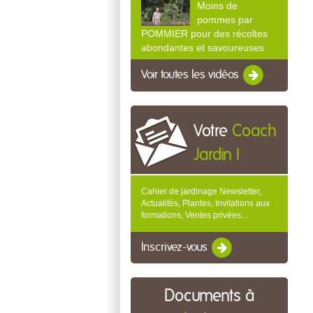
Moins de
pommes par
POMMIER pour des récoltes
abondantes et savoureuses
Voir toutes les vidéos
Votre
Coach
Jardin !
Cahier de jardinage Newsletter,
Actualités, Plantes, Invitations aux
formations, Ventes privées...
Inscrivez-vous
Documents à