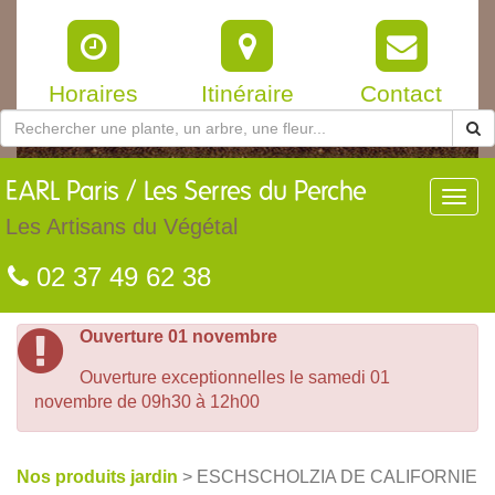
Horaires
Itinéraire
Contact
EARL
Paris / Les Serres du Perche
Toggl
navig
Les Artisans du Végétal
02 37 49 62 38
Ouverture 01 novembre
Ouverture exceptionnelles le samedi 01
novembre de 09h30 à 12h00
Nos produits jardin
> ESCHSCHOLZIA DE CALIFORNIE