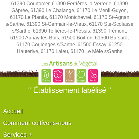
61390 Courtomer, 61390 Ferrières-la-Verrerie, 61390
Gâprée, 61390 Le Chalange, 61170 Le Ménil-Guyon,
61170 Le Plantis, 61170 Montchevrel, 61170 St-Agnan
s/Sarthe, 61390 St-Germain-le-Vieux, 61170 Ste-Scolasse
s/Sarthe, 61390 Tellières-le-Plessis, 61390 Trémont,
61500 Aunay-les-Bois, 61500 Boitron, 61500 Bursard,
61170 Coulonges s/Sarthe, 61500 Essay, 61250
Hauterive, 61170 Laleu, 61170 Le Mêle s/Sarthe
" Établissement labélisé "
Accueil
Comment cultivons-nous
Services +