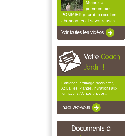
Moins de
pommes par
POMMIER pour des récoltes
abondantes et savoureuses
Voir toutes les vidéos
Votre
Coach
Jardin !
Cahier de jardinage Newsletter,
Actualités, Plantes, Invitations aux
formations, Ventes privées...
Inscrivez-vous
Documents à