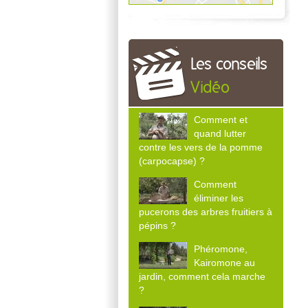
Les conseils
Vidéo
Comment et
quand lutter
contre les vers de la pomme
(carpocapse) ?
Comment
éliminer les
pucerons des arbres fruitiers à
pépins ?
Phéromone,
Kairomone au
jardin, comment cela marche
?