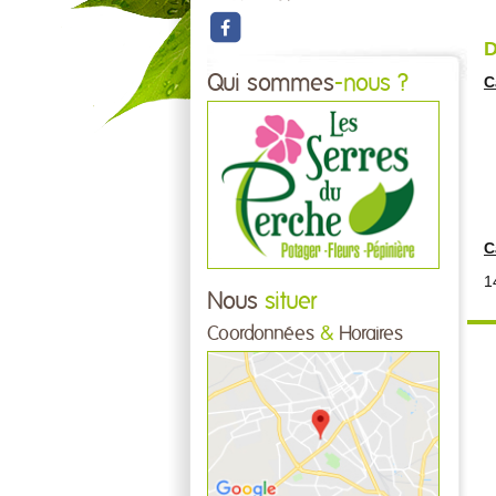
D
Qui sommes
-nous ?
C
C
1
Nous
situer
Coordonnées
&
Horaires