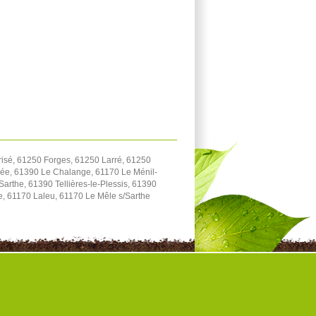
isé, 61250 Forges, 61250 Larré, 61250
rée, 61390 Le Chalange, 61170 Le Ménil-
arthe, 61390 Tellières-le-Plessis, 61390
e, 61170 Laleu, 61170 Le Mêle s/Sarthe