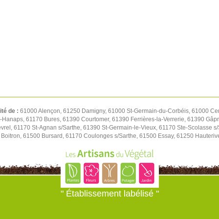
ité de :
61000 Alençon, 61250 Damigny, 61000 St-Germain-du-Corbéis, 61000 Cer
t-Hanaps, 61170 Bures, 61390 Courtomer, 61390 Ferrières-la-Verrerie, 61390 Gâp
rel, 61170 St-Agnan s/Sarthe, 61390 St-Germain-le-Vieux, 61170 Ste-Scolasse s/S
Boitron, 61500 Bursard, 61170 Coulonges s/Sarthe, 61500 Essay, 61250 Hauteriv
" Établissement labélisé "