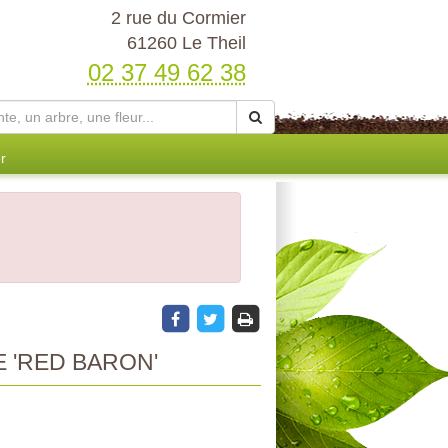
2 rue du Cormier
61260 Le Theil
02 37 49 62 38
r
 'RED BARON'