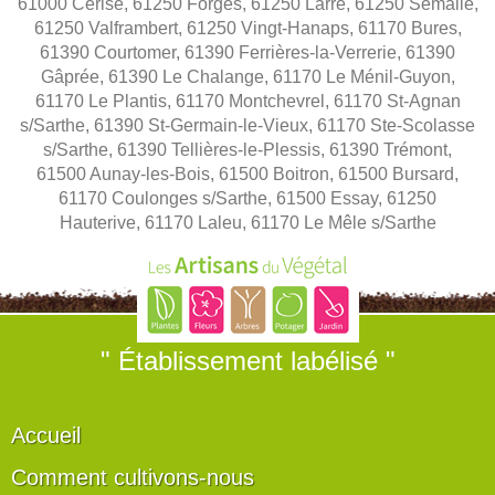
61000 Cerisé, 61250 Forges, 61250 Larré, 61250 Semallé,
61250 Valframbert, 61250 Vingt-Hanaps, 61170 Bures,
61390 Courtomer, 61390 Ferrières-la-Verrerie, 61390
Gâprée, 61390 Le Chalange, 61170 Le Ménil-Guyon,
61170 Le Plantis, 61170 Montchevrel, 61170 St-Agnan
s/Sarthe, 61390 St-Germain-le-Vieux, 61170 Ste-Scolasse
s/Sarthe, 61390 Tellières-le-Plessis, 61390 Trémont,
61500 Aunay-les-Bois, 61500 Boitron, 61500 Bursard,
61170 Coulonges s/Sarthe, 61500 Essay, 61250
Hauterive, 61170 Laleu, 61170 Le Mêle s/Sarthe
" Établissement labélisé "
Accueil
Comment cultivons-nous