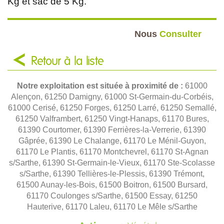
Kg et sac de 5 Kg.
Nous
Consulter
Retour à la liste
Notre exploitation est située à proximité de :
61000
Alençon, 61250 Damigny, 61000 St-Germain-du-Corbéis,
61000 Cerisé, 61250 Forges, 61250 Larré, 61250 Semallé,
61250 Valframbert, 61250 Vingt-Hanaps, 61170 Bures,
61390 Courtomer, 61390 Ferrières-la-Verrerie, 61390
Gâprée, 61390 Le Chalange, 61170 Le Ménil-Guyon,
61170 Le Plantis, 61170 Montchevrel, 61170 St-Agnan
s/Sarthe, 61390 St-Germain-le-Vieux, 61170 Ste-Scolasse
s/Sarthe, 61390 Tellières-le-Plessis, 61390 Trémont,
61500 Aunay-les-Bois, 61500 Boitron, 61500 Bursard,
61170 Coulonges s/Sarthe, 61500 Essay, 61250
Hauterive, 61170 Laleu, 61170 Le Mêle s/Sarthe