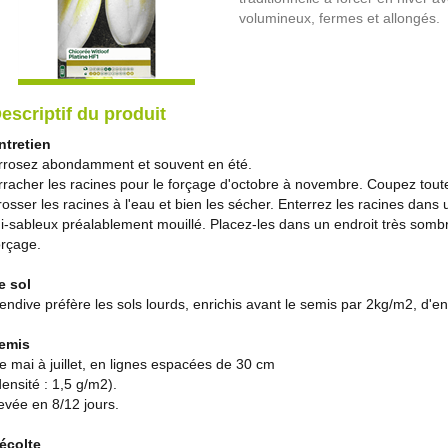
volumineux, fermes et allongés.
escriptif du produit
ntretien
rrosez abondamment et souvent en été.
rracher les racines pour le forçage d'octobre à novembre. Coupez toutes
rosser les racines à l'eau et bien les sécher. Enterrez les racines dans
i-sableux préalablement mouillé. Placez-les dans un endroit très sombr
orçage.
e sol
’endive préfère les sols lourds, enrichis avant le semis par 2kg/m2, d'e
emis
e mai à juillet, en lignes espacées de 30 cm
densité : 1,5 g/m2).
evée en 8/12 jours.
écolte