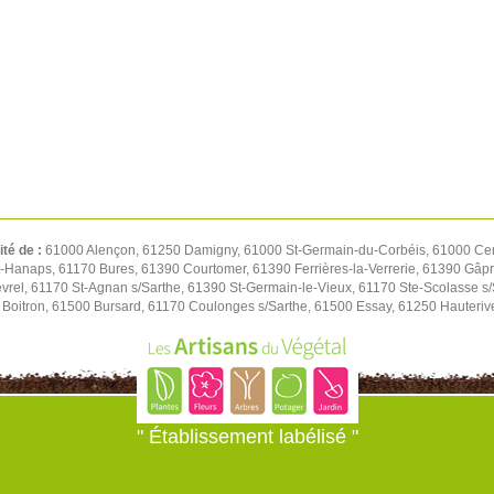
ité de :
61000 Alençon, 61250 Damigny, 61000 St-Germain-du-Corbéis, 61000 Cer
t-Hanaps, 61170 Bures, 61390 Courtomer, 61390 Ferrières-la-Verrerie, 61390 Gâp
rel, 61170 St-Agnan s/Sarthe, 61390 St-Germain-le-Vieux, 61170 Ste-Scolasse s/S
Boitron, 61500 Bursard, 61170 Coulonges s/Sarthe, 61500 Essay, 61250 Hauteriv
" Établissement labélisé "