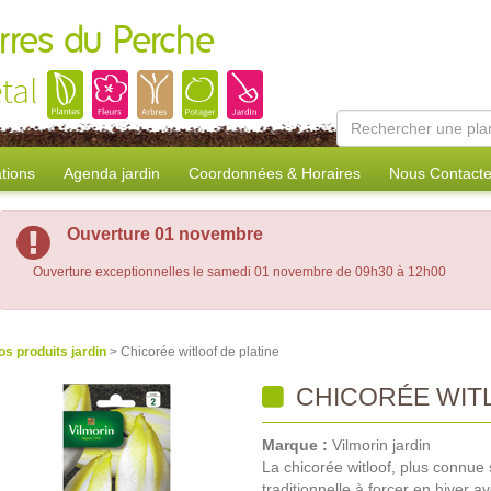
erres du Perche
tal
tions
Agenda jardin
Coordonnées & Horaires
Nous Contacte
Ouverture 01 novembre
Ouverture exceptionnelles le samedi 01 novembre de 09h30 à 12h00
os produits jardin
> Chicorée witloof de platine
CHICORÉE WITL
Marque :
Vilmorin jardin
La chicorée witloof, plus connue 
traditionnelle à forcer en hiver 