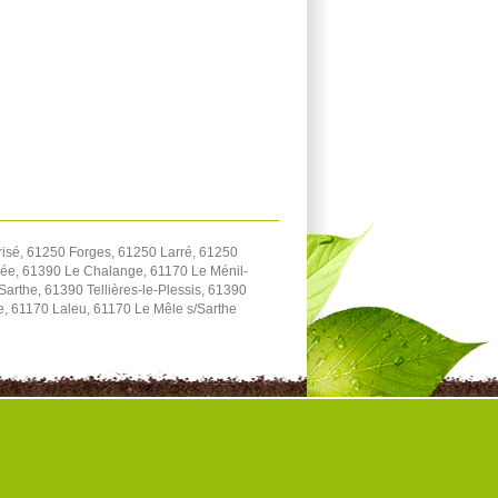
isé, 61250 Forges, 61250 Larré, 61250
rée, 61390 Le Chalange, 61170 Le Ménil-
arthe, 61390 Tellières-le-Plessis, 61390
e, 61170 Laleu, 61170 Le Mêle s/Sarthe