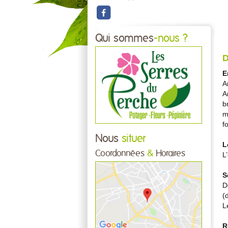
Qui sommes
-nous ?
D
E
A
A
b
m
f
Nous
situer
L
Coordonnées
&
Horaires
L
S
D
(
L
R