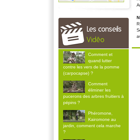
A
N
R
Les conseils
S
a
Vidéo
Comment et
quand lutter
contre les vers de la pomme
(carpocapse) ?
Comment
éliminer les
pucerons des arbres fruitiers à
pépins ?
Phéromone,
Kairomone au
jardin, comment cela marche
?