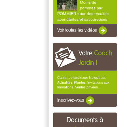
Moins de
pommes par
POMMIER pour des récoltes
abondantes et savoureuses
Voir toutes les vidéos
Votre
Coach
Jardin !
Cahier de jardinage Newsletter,
Actualités, Plantes, Invitations aux
formations, Ventes privées...
Inscrivez-vous
Documents à