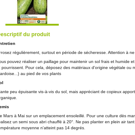
escriptif du produit
ntretien
rrosez régulièrement, surtout en période de sécheresse. Attention à ne 
ous pouvez réaliser un paillage pour maintenir un sol frais et humide et
t pourrissent. Pour cela, déposez des matériaux d'origine végétale ou mi
'ardoise...) au pied de vos plants
ol
lante peu épuisante vis-à-vis du sol, mais appréciant de copieux appo
rganique.
emis
e Mars à Mai sur un emplacement ensoleillé. Pour une culture dès mars 
éalisez un semi sous abri chauffé à 20°. Ne pas planter en plein air tan
empérature moyenne n'atteint pas 14 degrés.