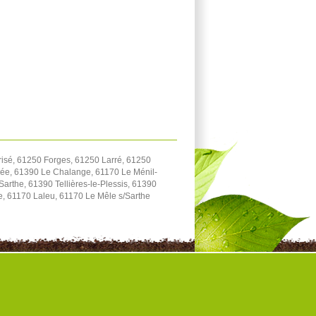
isé, 61250 Forges, 61250 Larré, 61250
rée, 61390 Le Chalange, 61170 Le Ménil-
arthe, 61390 Tellières-le-Plessis, 61390
e, 61170 Laleu, 61170 Le Mêle s/Sarthe