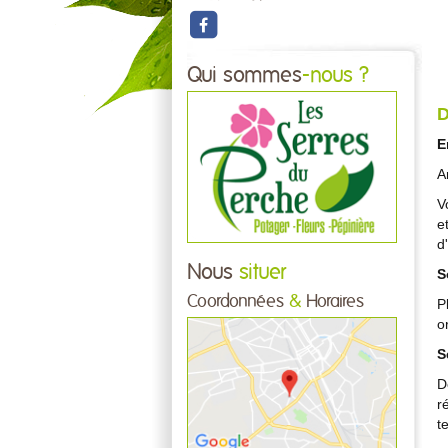
Qui sommes
-nous ?
D
E
A
V
e
d
Nous
situer
S
Coordonnées
&
Horaires
P
o
S
D
r
t