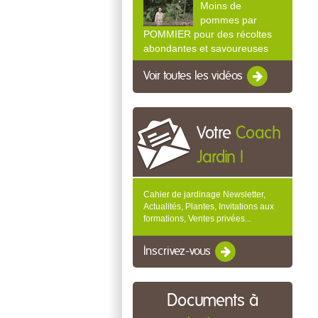
Moins de
pommes par
POMMIER pour des récoltes
abondantes et savoureuses
Voir toutes les vidéos
Votre
Coach
Jardin !
Cahier de jardinage Newsletter,
Actualités, Plantes, Invitations aux
formations, Ventes privées...
Inscrivez-vous
Documents à