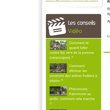
R
R
t
A
Les conseils
Vidéo
L
Comment et
quand lutter
contre les vers de la pomme
(carpocapse) ?
Comment
éliminer les
pucerons des arbres fruitiers à
pépins ?
Phéromone,
Kairomone au
jardin, comment cela marche
?