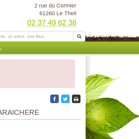
2 rue du Cormier
61260 Le Theil
02 37 49 62 38
r
ARAICHERE