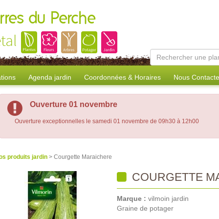
erres du Perche
tal
tions
Agenda jardin
Coordonnées & Horaires
Nous Contacte
Ouverture 01 novembre
Ouverture exceptionnelles le samedi 01 novembre de 09h30 à 12h00
os produits jardin
> Courgette Maraichere
COURGETTE M
Marque :
vilmoin jardin
Graine de potager