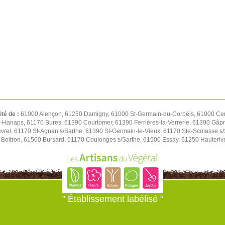
ité de :
61000 Alençon, 61250 Damigny, 61000 St-Germain-du-Corbéis, 61000 Cer
t-Hanaps, 61170 Bures, 61390 Courtomer, 61390 Ferrières-la-Verrerie, 61390 Gâp
rel, 61170 St-Agnan s/Sarthe, 61390 St-Germain-le-Vieux, 61170 Ste-Scolasse s/S
Boitron, 61500 Bursard, 61170 Coulonges s/Sarthe, 61500 Essay, 61250 Hauteriv
" Établissement labélisé "