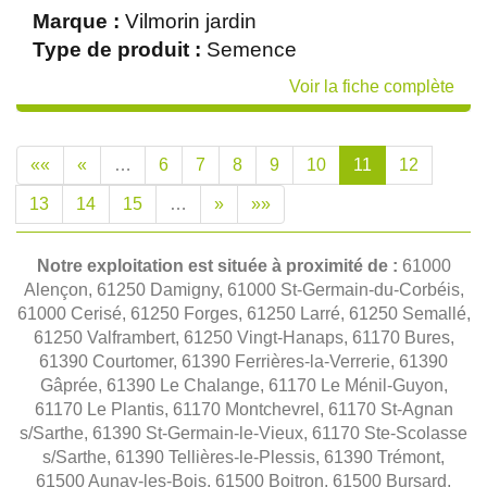
Marque :
Vilmorin jardin
Type de produit :
Semence
Voir la fiche complète
««
«
…
6
7
8
9
10
11
12
13
14
15
…
»
»»
Notre exploitation est située à proximité de :
61000
Alençon, 61250 Damigny, 61000 St-Germain-du-Corbéis,
61000 Cerisé, 61250 Forges, 61250 Larré, 61250 Semallé,
61250 Valframbert, 61250 Vingt-Hanaps, 61170 Bures,
61390 Courtomer, 61390 Ferrières-la-Verrerie, 61390
Gâprée, 61390 Le Chalange, 61170 Le Ménil-Guyon,
61170 Le Plantis, 61170 Montchevrel, 61170 St-Agnan
s/Sarthe, 61390 St-Germain-le-Vieux, 61170 Ste-Scolasse
s/Sarthe, 61390 Tellières-le-Plessis, 61390 Trémont,
61500 Aunay-les-Bois, 61500 Boitron, 61500 Bursard,