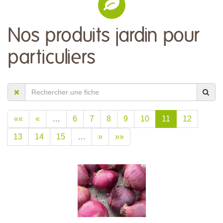
Nos produits jardin pour
particuliers
««
«
…
6
7
8
9
10
11
12
13
14
15
…
»
»»