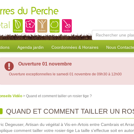
erres du Perche
tal
tions
Agenda jardin
Coordonnées & Horaires
Nous Contacte
Ouverture 01 novembre
Ouverture exceptionnelles le samedi 01 novembre de 09h30 à 12h00
onseils Vidéo
> Quand et comment tailler un rosier tige ?
QUAND ET COMMENT TAILLER UN ROS
ric Degeuser, Artisan du végétal à Vis-en-Artois entre Cambrais et Arra
xplique comment tailler votre rosier-tige La taille s'effectue soit en aut