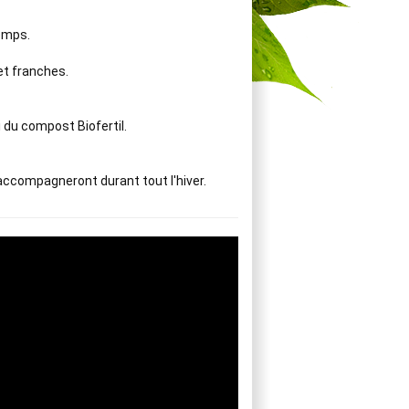
emps.

t franches.

i du compost Biofertil.

 accompagneront durant tout l'hiver.