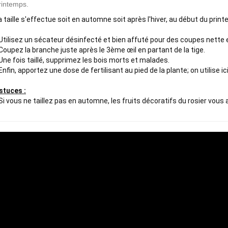
rintemps.
a taille s'effectue soit en automne soit après l'hiver, au début du print
 Utilisez un sécateur désinfecté et bien affuté pour des coupes nette e
 Coupez la branche juste après le 3ème œil en partant de la tige.

 Une fois taillé, supprimez les bois morts et malades.

 Enfin, apportez une dose de fertilisant au pied de la plante; on utilise ic
stuces :
 Si vous ne taillez pas en automne, les fruits décoratifs du rosier vous