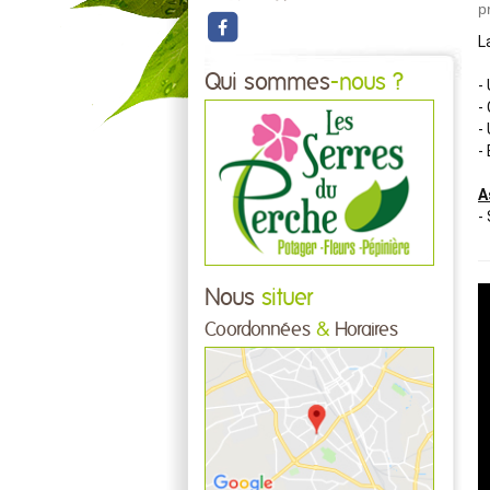
p
L
Qui sommes
-nous ?
-
-
-
-
A
-
Nous
situer
Coordonnées
&
Horaires