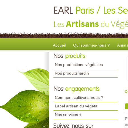
EARL
Paris / Les S
Artisans
Végé
Les
du
Accueil
Qui sommes-nous ?
Anima
Nos
produits
Nos productions végétales
Nos produits jardin
Nos
engagements
C
Comment cultivons-nous ?
Label artisan du végétal
Nos services +
E
e
Suivez-nous sur