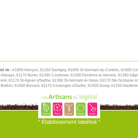
ité de :
61000 Alençon, 61250 Damigny, 61000 St-Germain-du-Corbéis, 61000 Cer
t-Hanaps, 61170 Bures, 61390 Courtomer, 61390 Ferrières-la-Verrerie, 61390 Gâp
rel, 61170 St-Agnan s/Sarthe, 61390 St-Germain-le-Vieux, 61170 Ste-Scolasse s/S
Boitron, 61500 Bursard, 61170 Coulonges s/Sarthe, 61500 Essay, 61250 Hauteriv
" Établissement labélisé "