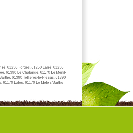
isé, 61250 Forges, 61250 Larré, 61250
rée, 61390 Le Chalange, 61170 Le Ménil-
arthe, 61390 Tellières-le-Plessis, 61390
e, 61170 Laleu, 61170 Le Mêle s/Sarthe