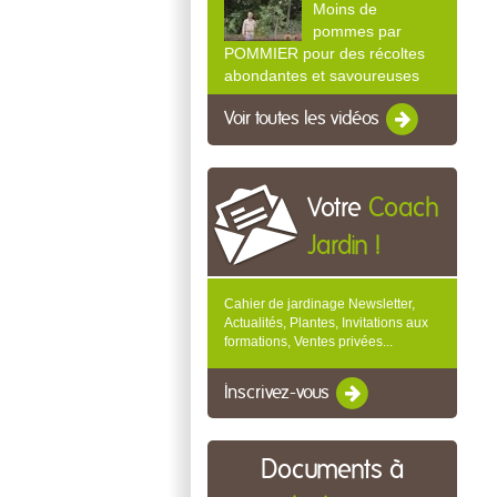
Moins de
pommes par
POMMIER pour des récoltes
abondantes et savoureuses
Voir toutes les vidéos
Votre
Coach
Jardin !
Cahier de jardinage Newsletter,
Actualités, Plantes, Invitations aux
formations, Ventes privées...
Inscrivez-vous
Documents à