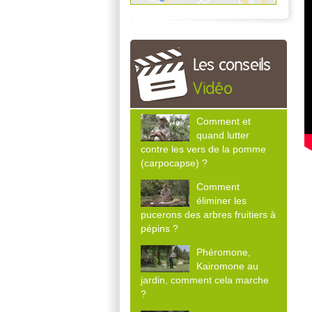
Les conseils
Vidéo
Comment et
quand lutter
contre les vers de la pomme
(carpocapse) ?
Comment
éliminer les
pucerons des arbres fruitiers à
pépins ?
Phéromone,
Kairomone au
jardin, comment cela marche
?