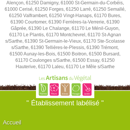
Alençon, 61250 Damigny, 61000 St-Germain-du-Corbéis,
61000 Cerisé, 61250 Forges, 61250 Larré, 61250 Semallé,
61250 Valframbert, 61250 Vingt-Hanaps, 61170 Bures,
61390 Courtomer, 61390 Ferrières-la-Verrerie, 61390
Gâprée, 61390 Le Chalange, 61170 Le Ménil-Guyon,
61170 Le Plantis, 61170 Montchevrel, 61170 St-Agnan
s/Sarthe, 61390 St-Germain-le-Vieux, 61170 Ste-Scolasse
s/Sarthe, 61390 Tellières-le-Plessis, 61390 Trémont,
61500 Aunay-les-Bois, 61500 Boitron, 61500 Bursard,
61170 Coulonges s/Sarthe, 61500 Essay, 61250
Hauterive, 61170 Laleu, 61170 Le Mêle s/Sarthe
" Établissement labélisé "
Accueil