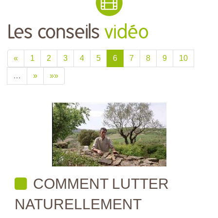
Les conseils
vidéo
«
1
2
3
4
5
6
7
8
9
10
…
»
»»
COMMENT LUTTER
NATURELLEMENT