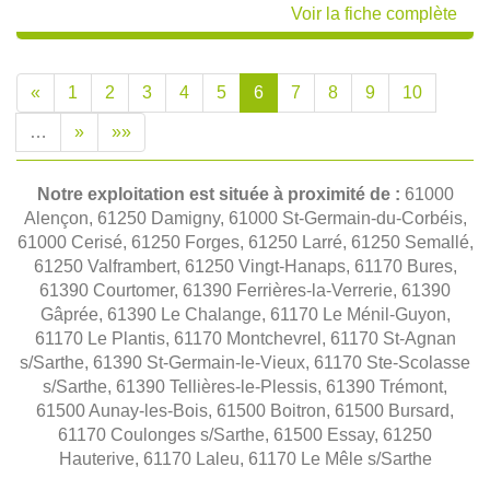
Voir la fiche complète
«
1
2
3
4
5
6
7
8
9
10
…
»
»»
Notre exploitation est située à proximité de :
61000
Alençon, 61250 Damigny, 61000 St-Germain-du-Corbéis,
61000 Cerisé, 61250 Forges, 61250 Larré, 61250 Semallé,
61250 Valframbert, 61250 Vingt-Hanaps, 61170 Bures,
61390 Courtomer, 61390 Ferrières-la-Verrerie, 61390
Gâprée, 61390 Le Chalange, 61170 Le Ménil-Guyon,
61170 Le Plantis, 61170 Montchevrel, 61170 St-Agnan
s/Sarthe, 61390 St-Germain-le-Vieux, 61170 Ste-Scolasse
s/Sarthe, 61390 Tellières-le-Plessis, 61390 Trémont,
61500 Aunay-les-Bois, 61500 Boitron, 61500 Bursard,
61170 Coulonges s/Sarthe, 61500 Essay, 61250
Hauterive, 61170 Laleu, 61170 Le Mêle s/Sarthe